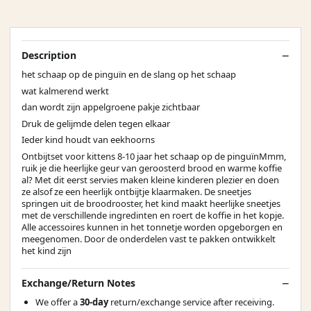
Description
het schaap op de pinguïn en de slang op het schaap
wat kalmerend werkt
dan wordt zijn appelgroene pakje zichtbaar
Druk de gelijmde delen tegen elkaar
Ieder kind houdt van eekhoorns
Ontbijtset voor kittens 8-10 jaar het schaap op de pinguïnMmm,
ruik je die heerlijke geur van geroosterd brood en warme koffie
al? Met dit eerst servies maken kleine kinderen plezier en doen
ze alsof ze een heerlijk ontbijtje klaarmaken. De sneetjes
springen uit de broodrooster, het kind maakt heerlijke sneetjes
met de verschillende ingredinten en roert de koffie in het kopje.
Alle accessoires kunnen in het tonnetje worden opgeborgen en
meegenomen. Door de onderdelen vast te pakken ontwikkelt
het kind zijn
Exchange/Return Notes
We offer a
30-day
return/exchange service after receiving.