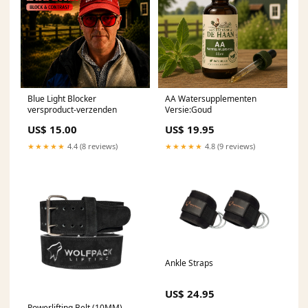
Blue Light Blocker
AA Watersupplementen
versproduct-verzenden
Versie:Goud
US$ 15.00
US$ 19.95
★★★★★
4.4 (8 reviews)
★★★★★
4.8 (9 reviews)
Ankle Straps
US$ 24.95
Powerlifting Belt (10MM)