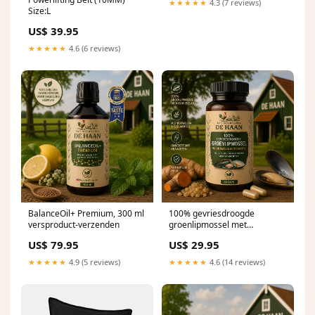
★★★★★
4.3 (7 reviews)
Size:L
US$ 39.95
★★★★★
4.6 (6 reviews)
BalanceOil+ Premium, 300 ml
100% gevriesdroogde
versproduct-verzenden
groenlipmossel met
boswellia, geelwortel en meer
US$ 79.95
US$ 29.95
versproduct-verzenden
★★★★★
4.9 (5 reviews)
★★★★★
4.6 (14 reviews)