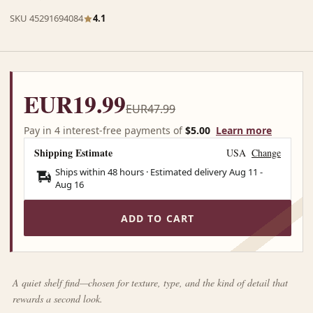
SKU 45291694084
4.1
EUR19.99
EUR47.99
Pay in 4 interest-free payments of
$5.00
Learn more
Shipping Estimate
USA
Change
Ships within 48 hours · Estimated delivery
Aug 11
-
Aug 16
ADD TO CART
A quiet shelf find—chosen for texture, type, and the kind of detail that
rewards a second look.