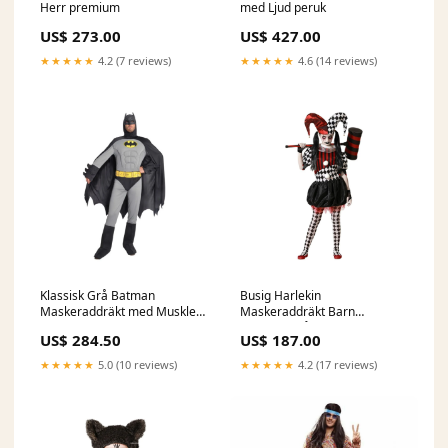
Herr premium
med Ljud peruk
US$ 273.00
US$ 427.00
★★★★★
4.2 (7 reviews)
★★★★★
4.6 (14 reviews)
Klassisk Grå Batman
Busig Harlekin
Maskeraddräkt med Muskler
Maskeraddräkt Barn
Storlek:XL
Storlek:5-6 år
US$ 284.50
US$ 187.00
★★★★★
5.0 (10 reviews)
★★★★★
4.2 (17 reviews)