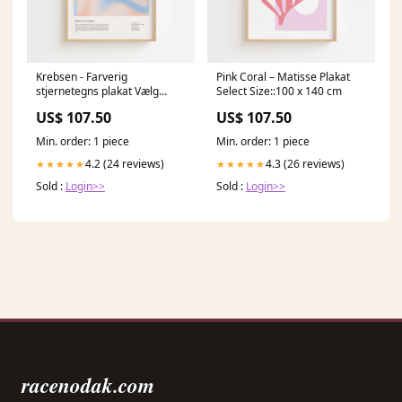
Krebsen - Farverig
Pink Coral – Matisse Plakat
stjernetegns plakat Vælg
Select Size::100 x 140 cm
Størrelse::100 x 140 cm
US$ 107.50
US$ 107.50
Min. order: 1 piece
Min. order: 1 piece
4.2 (24 reviews)
4.3 (26 reviews)
★★★★★
★★★★★
Sold :
Login>>
Sold :
Login>>
racenodak.com