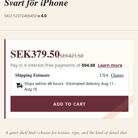
Svart för iPhone
SKU 12372466450
4.0
SEK379.50
SEK421.50
Pay in 4 interest-free payments of
$94.88
Learn more
Shipping Estimate
USA
Change
Ships within 48 hours · Estimated delivery
Aug 11
-
Aug 16
ADD TO CART
A quiet shelf find—chosen for texture, type, and the kind of detail that