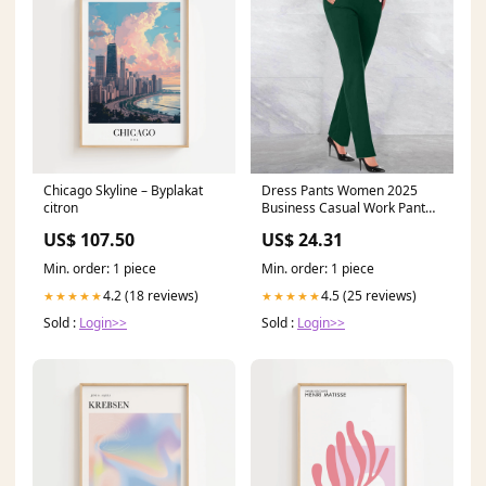
Chicago Skyline – Byplakat
Dress Pants Women 2025
citron
Business Casual Work Pant
Women High Waist Stretchy
US$ 107.50
US$ 24.31
Trousers Pull on Office Slacks
Bottoms : Clothing, Shoes &
Min. order: 1 piece
Min. order: 1 piece
Jewelry
4.2 (18 reviews)
4.5 (25 reviews)
★★★★★
★★★★★
Sold :
Login>>
Sold :
Login>>