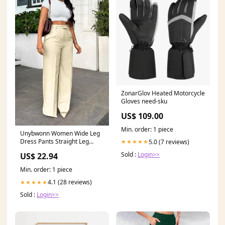
ZonarGlov Heated Motorcycle
Gloves need-sku
US$ 109.00
Min. order: 1 piece
Unybwonn Women Wide Leg
Dress Pants Straight Leg
5.0 (7 reviews)
★★★★★
Slacks Work Trousers Beige
Sold :
Login>>
US$ 22.94
Min. order: 1 piece
4.1 (28 reviews)
★★★★★
Sold :
Login>>