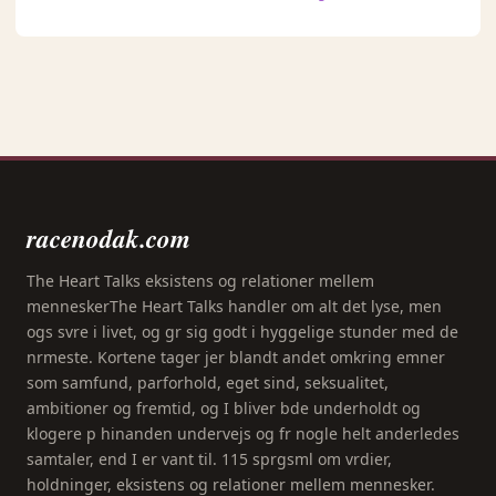
racenodak.com
The Heart Talks eksistens og relationer mellem
menneskerThe Heart Talks handler om alt det lyse, men
ogs svre i livet, og gr sig godt i hyggelige stunder med de
nrmeste. Kortene tager jer blandt andet omkring emner
som samfund, parforhold, eget sind, seksualitet,
ambitioner og fremtid, og I bliver bde underholdt og
klogere p hinanden undervejs og fr nogle helt anderledes
samtaler, end I er vant til. 115 sprgsml om vrdier,
holdninger, eksistens og relationer mellem mennesker.