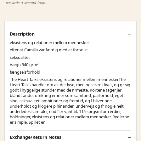
rewards a second look.
Description
eksistens og relationer mellem mennesker
efter at Camilla var færdig med at fortælle
seksualitet
Vægt: 340 g/m²
fængselsforhold
The Heart Talks eksistens og relationer mellem menneskerThe
Heart Talks handler om alt det lyse, men ogs svre i livet, og gr sig
godt i hyggelige stunder med de nrmeste. Kortene tager jer
blandt andet omkring emner som samfund, parforhold, eget
sind, seksualitet, ambitioner og fremtid, og I bliver bde
underholdt og klogere p hinanden undervejs og fr nogle helt
anderledes samtaler, end I er vant til. 115 sprgsml om vrdier,
holdninger, eksistens og relationer mellem mennesker. Reglerne
er simple. Spillet er
Exchange/Return Notes