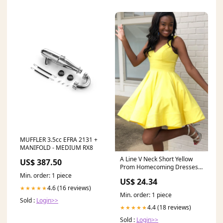
MUFFLER 3.5cc EFRA 2131 +
MANIFOLD - MEDIUM RX8
A Line V Neck Short Yellow
US$ 387.50
Prom Homecoming Dresses,
Short Yellow Forma – Eip
Min. order: 1 piece
US$ 24.34
Collection
4.6 (16 reviews)
★★★★★
Min. order: 1 piece
Sold :
Login>>
4.4 (18 reviews)
★★★★★
Sold :
Login>>