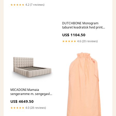
★★★★★
4.2 (7 reviews)
DUTCHBONE Monogram
taburet kvadratisk hvid print
polyester og brun mangotræ
US$ 1104.50
40x40 Out of stock
★★★★★
4.6 (20 reviews)
MICADONI Mamaia
sengeramme m. sengegavl
og opbevaring beige struktur
US$ 4649.50
stof 140x200 KitchenOne.dk
★★★★★
4.0 (28 reviews)