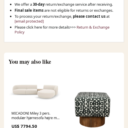
We offer a
30-day
return/exchange service after receiving.
Final sale items
are not eligible for returns or exchanges.
To process your return/exchange,
please contact us
at
[email protected]
Please click here for more details>>>
Return & Exchange
Policy
You may also like
MICADONI Miley 3 pers.
modulær hjørnesofa højre m.
sofabord beige bouclé 3-
US$ 7794.50
nordic