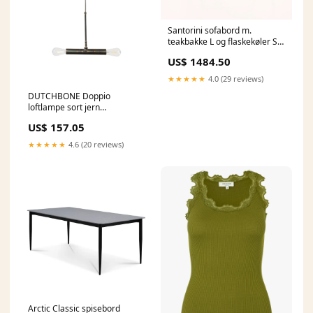
Santorini sofabord m.
teakbakke L og flaskekøler S
sand aluminium 83,3x46,5
US$ 1484.50
zederkof.dk
★★★★★
4.0 (29 reviews)
DUTCHBONE Doppio
loftlampe sort jern
Havemøbelland.dk
US$ 157.05
★★★★★
4.6 (20 reviews)
Arctic Classic spisebord