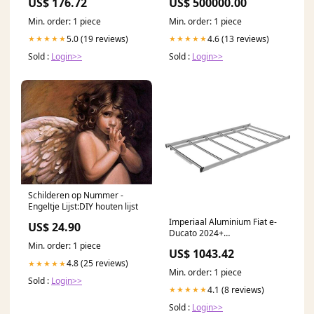
US$ 176.72
US$ 500000.00
Dispensers
Min. order: 1 piece
Min. order: 1 piece
5.0 (19 reviews)
4.6 (13 reviews)
★★★★★
★★★★★
Sold :
Login>>
Sold :
Login>>
Schilderen op Nummer -
Engeltje Lijst:DIY houten lijst
Imperiaal Aluminium Fiat e-
US$ 24.90
Ducato 2024+
lengte_voertuig:l2
Min. order: 1 piece
US$ 1043.42
4.8 (25 reviews)
★★★★★
Min. order: 1 piece
Sold :
Login>>
4.1 (8 reviews)
★★★★★
Sold :
Login>>