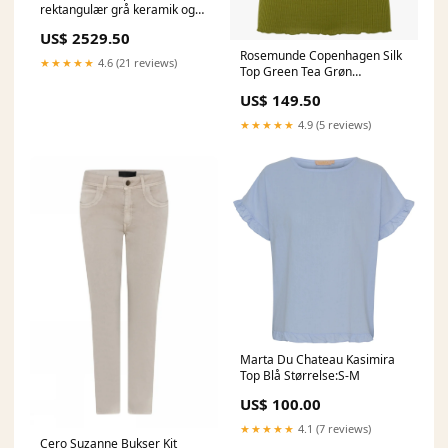
rektangulær grå keramik og
sort metal 100x220 Storage
US$ 2529.50
and shelves
Rosemunde Copenhagen Silk
★★★★★
4.6 (21 reviews)
Top Green Tea Grøn
Underdele
US$ 149.50
★★★★★
4.9 (5 reviews)
Marta Du Chateau Kasimira
Top Blå Størrelse:S-M
US$ 100.00
★★★★★
4.1 (7 reviews)
Cero Suzanne Bukser Kit