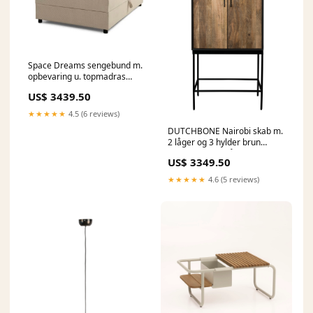
Space Dreams sengebund m.
opbevaring u. topmadras
beige velour og sort træ
US$ 3439.50
200x120 Havelevering
★★★★★
4.5 (6 reviews)
DUTCHBONE Nairobi skab m.
2 låger og 3 hylder brun
mangotræ og stål Klarborg
US$ 3349.50
Nisser
★★★★★
4.6 (5 reviews)