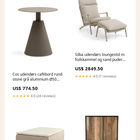
Silba udendørs loungestol m.
fodskammel og sand puder
sand aluminium
US$ 2849.50
Boboonline.dk
Cos udendørs cafébord rund
★★★★★
4.0 (7 reviews)
stone grå aluminium Ø50
Badeshop
US$ 774.50
★★★★★
4.0 (24 reviews)