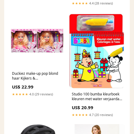
★★★★★
4.4 (28 reviews)
Duckiez make-up pop blond
haar Kijkers &
scopes/Richtkijkers & red
US$ 22.99
dots/Richtkijkers
Studio 100 bumba kleurboek
★★★★★
4.0 (29 reviews)
kleuren met water verjaardag
Foto/LED & continu
US$ 20.99
verlichting/Continu verlichting
sets
★★★★★
4.7 (20 reviews)