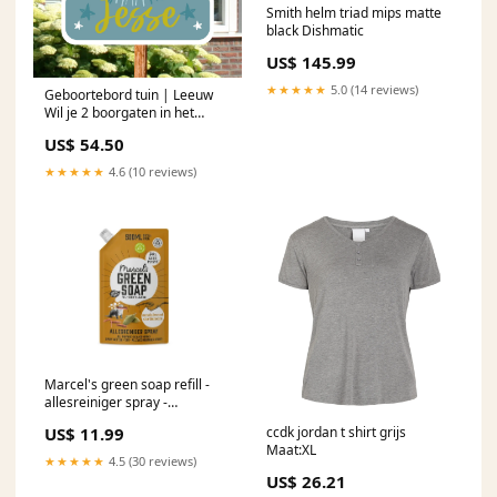
Smith helm triad mips matte
black Dishmatic
US$ 145.99
★★★★★
5.0 (14 reviews)
Geboortebord tuin | Leeuw
Wil je 2 boorgaten in het
geboortebord?:Ja (+€2.00)
US$ 54.50
★★★★★
4.6 (10 reviews)
Marcel's green soap refill -
allesreiniger spray -
sandelhout kardemom -
US$ 11.99
ccdk jordan t shirt grijs
500ml Bokwiel
Maat:XL
★★★★★
4.5 (30 reviews)
US$ 26.21