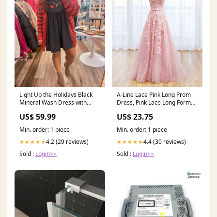
Light Up the Holidays Black
A-Line Lace Pink Long Prom
Mineral Wash Dress with
Dress, Pink Lace Long Formal
Sequins Lights denim
Dress Party Dr – dresstby
US$ 59.99
US$ 23.75
Min. order: 1 piece
Min. order: 1 piece
4.2 (29 reviews)
4.4 (30 reviews)
★★★★★
★★★★★
Sold :
Login>>
Sold :
Login>>