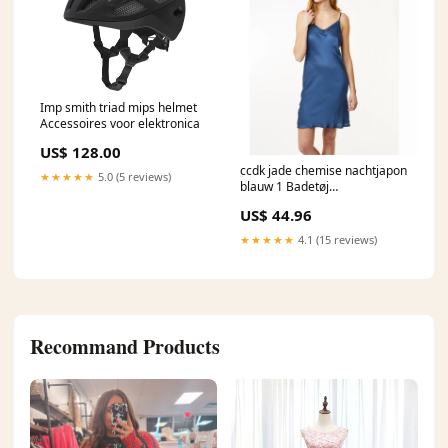
Imp smith triad mips helmet
Accessoires voor elektronica
US$ 128.00
ccdk jade chemise nachtjapon
★★★★★
5.0 (5 reviews)
blauw 1 Badetøj
størrelsesguide BH
US$ 44.96
★★★★★
4.1 (15 reviews)
Recommand Products