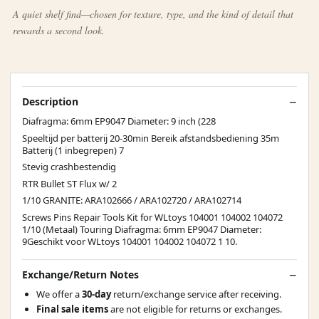
A quiet shelf find—chosen for texture, type, and the kind of detail that
rewards a second look.
Description
Diafragma: 6mm EP9047 Diameter: 9 inch (228
Speeltijd per batterij 20-30min Bereik afstandsbediening 35m
Batterij (1 inbegrepen) 7
Stevig crashbestendig
RTR Bullet ST Flux w/ 2
1/10 GRANITE: ARA102666 / ARA102720 / ARA102714
Screws Pins Repair Tools Kit for WLtoys 104001 104002 104072
1/10 (Metaal) Touring Diafragma: 6mm EP9047 Diameter:
9Geschikt voor WLtoys 104001 104002 104072 1 10.
Exchange/Return Notes
We offer a
30-day
return/exchange service after receiving.
Final sale items
are not eligible for returns or exchanges.