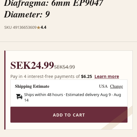
Diafragma: 6mm EP9047
Diameter: 9
SKU 49136653609
4.4
SEK24.99
SEK54.99
Pay in 4 interest-free payments of
$6.25
Learn more
Shipping Estimate
USA
Change
Ships within 48 hours · Estimated delivery
Aug 9
-
Aug
14
ADD TO CART