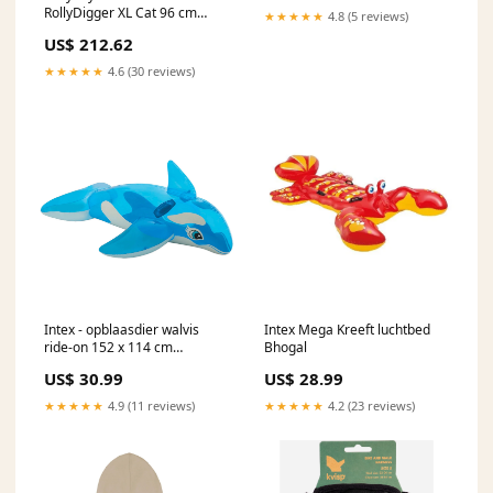
RollyDigger XL Cat 96 cm
★★★★★
4.8 (5 reviews)
staal geel Canenco
US$ 212.62
★★★★★
4.6 (30 reviews)
Intex - opblaasdier walvis
Intex Mega Kreeft luchtbed
ride-on 152 x 114 cm
Bhogal
Koolzwart
US$ 30.99
US$ 28.99
★★★★★
4.9 (11 reviews)
★★★★★
4.2 (23 reviews)