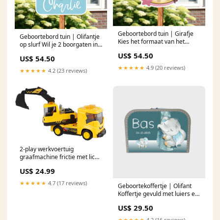
Geboortebord tuin | Girafje
Geboortebord tuin | Olifantje
Kies het formaat van het
op slurf Wil je 2 boorgaten in
geboortebord:65cm
het geboortebord?:Nee
US$ 54.50
US$ 54.50
★★★★★
4.9 (20 reviews)
★★★★★
4.2 (23 reviews)
2-play werkvoertuig
graafmachine frictie met licht
en geluid Cardioapparaten
US$ 24.99
★★★★★
4.7 (17 reviews)
Geboortekoffertje | Olifant
Koffertje gevuld met luiers en
decoratie.:Nee bedankt
US$ 29.50
★★★★★
4.2 (16 reviews)