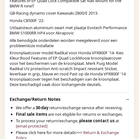
Features of EP Quad Lock Compatible Sat Nav Mount for the
BMW R nineT
GB-Racing dynamo cover Kawasaki Z800/E 2013-
Honda CB500F '22-
Uitlaatsteun aluminium zwart met plaatje Evotech Performance
BMW S1000RR HP4 voor Akrapovic
Alle benodigde onderdelen worden meegeleverd voor een
probleemloze installatie
Kroonplaatcover model Radikal voor Honda VFR800F '14- Kies
Kleur:Rood Features of EP Quad LockMooie kroonplaatcover
voor het beschermen van de kroonplaat. Merk Puig Model
Radikal UV protection Anti scratch Impact resistant Sticker,
leverbaar in grijs, blauw en rood Past op de Honda VFR800F '14
Kroonplaatcover tegen het beschadigen van de kroonplaat.
Deze beschadigd vaak door loshangende sleutels.
Exchange/Return Notes
We offer a
30-day
return/exchange service after receiving.
Final sale items
are not eligible for returns or exchanges.
To process your return/exchange,
please contact us
at
[email protected]
Please click here for more details>>>
Return & Exchange
Policy