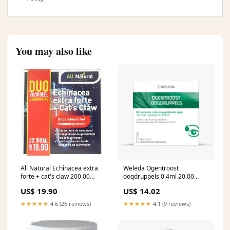
You may also like
All Natural Echinacea extra
Weleda Ogentroost
forte + cat's claw 200.00
oogdruppels 0.4ml 20.00
Milliliter Inhoud:200.00
Ampullen Contents:20.00
US$ 19.90
US$ 14.02
Milliliter
Ampoules
★★★★★
4.6 (26 reviews)
★★★★★
4.1 (9 reviews)