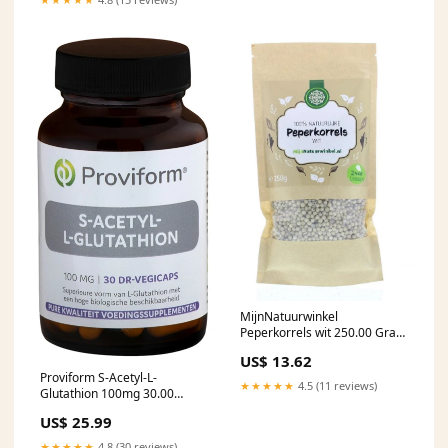
MijnNatuurwinkel
Peperkorrels wit 250.00 Gram
Contents:250.00 Gram
US$ 13.62
Proviform S-Acetyl-L-
★★★★★
4.5 (11 reviews)
Glutathion 100mg 30.00
Vegetarische capsules Baby
US$ 25.99
en Peuter Verzorging
★★★★★
4.8 (30 reviews)