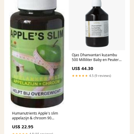
Ojas Dhanvantari kuzambu
500 Milliliter Baby en Peuter
Verzorging
US$ 44.30
★★★★★
4.5 (9 reviews)
Humanutrients Apple's slim
appelazijn & chroom 90
Tabletten Her
US$ 22.95
★★★★★
4.8 (15 reviews)