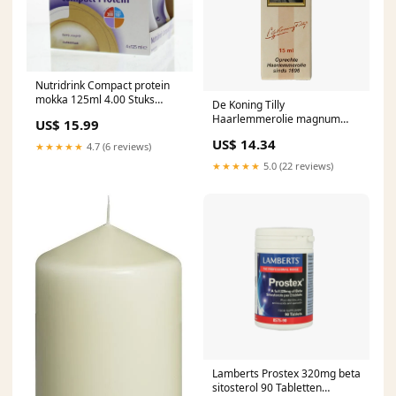
Nutridrink Compact protein
mokka 125ml 4.00 Stuks
De Koning Tilly
Aminozuren
Haarlemmerolie magnum
US$ 15.99
15.00 Milliliter Contents:15.00
US$ 14.34
★★★★★
4.7 (6 reviews)
Milliliters
★★★★★
5.0 (22 reviews)
Lamberts Prostex 320mg beta
sitosterol 90 Tabletten