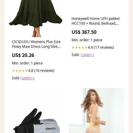
Honeywell Home UFH pakket
HCC100 + Round, bedraad,
verwarmen/koelen (1x
US$ 367.50
HCC100 + 5x T87HC2011)
Installatieautomaat
Min. order: 1 piece
CICIDUDU Womens Plus Size
Flowy Maxi Dress Long Sleeve
4.4 (17 reviews)
★★★★★
Square Neck Smocked A Line
US$ 20.26
Sold :
Login>>
Formal Long Dresses for
Women Wedding Guest Army
Min. order: 1 piece
Green : Clothing, Shoes &
Jewelry
4.8 (16 reviews)
★★★★★
Sold :
Login>>