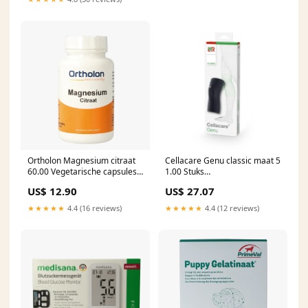
Ortholon Magnesium citraat
Cellacare Genu classic maat 5
60.00 Vegetarische capsules
1.00 Stuks
Contents:60.00 Vegetarian
Verpakkingsmateriaal
US$ 12.90
US$ 27.07
capsules
★★★★★
4.4 (16 reviews)
★★★★★
4.4 (12 reviews)