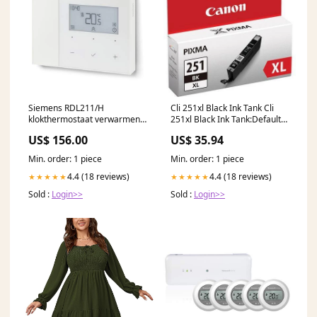
Siemens RDL211/H
Cli 251xl Black Ink Tank Cli
klokthermostaat verwarmen
251xl Black Ink Tank:Default
& koelen bedraad batterij EM
Title
US$ 156.00
US$ 35.94
elektriciteitsmeter
Min. order: 1 piece
Min. order: 1 piece
4.4 (18 reviews)
4.4 (18 reviews)
★★★★★
★★★★★
Sold :
Login>>
Sold :
Login>>