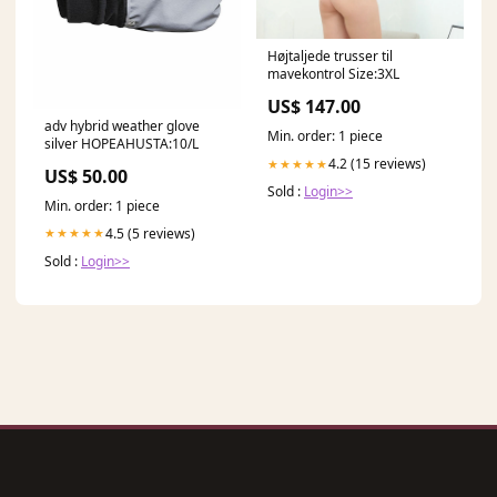
Højtaljede trusser til
mavekontrol Size:3XL
US$ 147.00
adv hybrid weather glove
Min. order: 1 piece
silver HOPEAHUSTA:10/L
4.2 (15 reviews)
★★★★★
US$ 50.00
Sold :
Login>>
Min. order: 1 piece
4.5 (5 reviews)
★★★★★
Sold :
Login>>