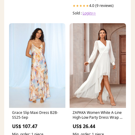
4.0 (9 reviews)
★★★★★
Sold :
Login>>
Grace Slip Maxi Dress B2B-
ZAPAKA Women White A-Line
SS25-Sep
High-Low Party Dress Wrap V
Neck Long Sleeves Formal
US$ 107.47
US$ 26.44
Dress, White / M
Min. order: 1 piece
Min. order: 1 piece