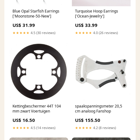
Blue Opal Starfish Earrings
Turquoise Hoop Earrings
['Moonstone-50-New']
['Ocean-Jewelry']
US$ 31.99
US$ 33.99
★★★★★
4.5 (30 reviews)
★★★★★
4.0 (26 reviews)
Kettingbeschermer 44T 104
spaakspanningsmeter 20,5
mm zwart Voertuigen
cm analoog Fanshop
US$ 16.50
US$ 155.50
★★★★★
4.5 (14 reviews)
★★★★★
4.2 (8 reviews)