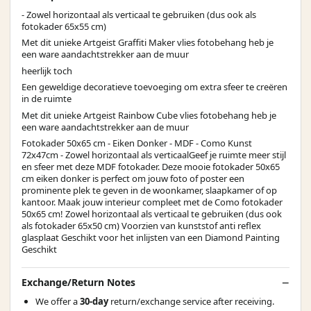
- Zowel horizontaal als verticaal te gebruiken (dus ook als
fotokader 65x55 cm)
Met dit unieke Artgeist Graffiti Maker vlies fotobehang heb je
een ware aandachtstrekker aan de muur
heerlijk toch
Een geweldige decoratieve toevoeging om extra sfeer te creëren
in de ruimte
Met dit unieke Artgeist Rainbow Cube vlies fotobehang heb je
een ware aandachtstrekker aan de muur
Fotokader 50x65 cm - Eiken Donker - MDF - Como Kunst
72x47cm - Zowel horizontaal als verticaalGeef je ruimte meer stijl
en sfeer met deze MDF fotokader. Deze mooie fotokader 50x65
cm eiken donker is perfect om jouw foto of poster een
prominente plek te geven in de woonkamer, slaapkamer of op
kantoor. Maak jouw interieur compleet met de Como fotokader
50x65 cm! Zowel horizontaal als verticaal te gebruiken (dus ook
als fotokader 65x50 cm) Voorzien van kunststof anti reflex
glasplaat Geschikt voor het inlijsten van een Diamond Painting
Geschikt
Exchange/Return Notes
We offer a
30-day
return/exchange service after receiving.