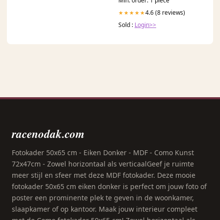
Min. order: 1 piece
4.6 (8 reviews)
★★★★★
Sold :
Login>>
racenodak.com
Fotokader 50x65 cm - Eiken Donker - MDF - Como Kunst
72x47cm - Zowel horizontaal als verticaalGeef je ruimte
meer stijl en sfeer met deze MDF fotokader. Deze mooie
fotokader 50x65 cm eiken donker is perfect om jouw foto of
poster een prominente plek te geven in de woonkamer,
slaapkamer of op kantoor. Maak jouw interieur compleet