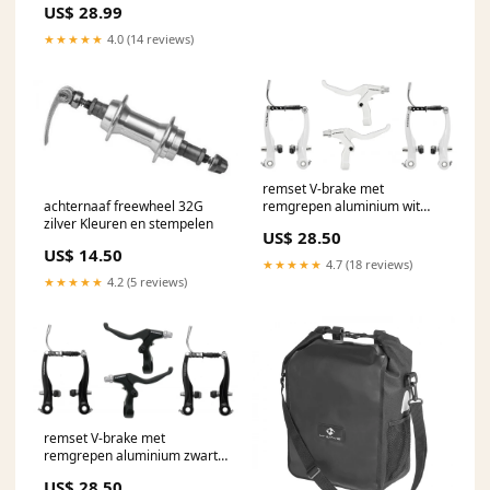
US$ 28.99
★★★★★
4.0 (14 reviews)
remset V-brake met
achternaaf freewheel 32G
remgrepen aluminium wit
zilver Kleuren en stempelen
Houten speelgoedauto
US$ 28.50
US$ 14.50
★★★★★
4.7 (18 reviews)
★★★★★
4.2 (5 reviews)
remset V-brake met
remgrepen aluminium zwart
Brandweerauto's
US$ 28.50