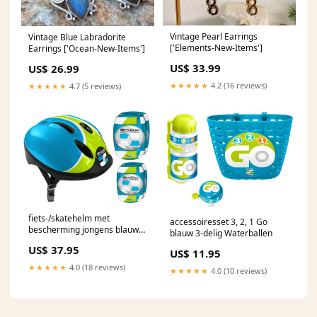
Vintage Pearl Earrings
Vintage Blue Labradorite
['Elements-New-Items']
Earrings ['Ocean-New-Items']
US$ 33.99
US$ 26.99
★★★★★
4.2 (16 reviews)
★★★★★
4.7 (5 reviews)
fiets-/skatehelm met
accessoiresset 3, 2, 1 Go
bescherming jongens blauw
blauw 3-delig Waterballen
52-56 cm Doeboeken
US$ 37.95
US$ 11.95
★★★★★
4.0 (18 reviews)
★★★★★
4.0 (10 reviews)