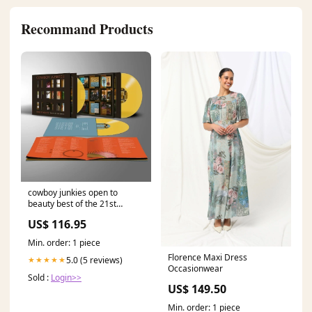
Recommand Products
cowboy junkies open to
beauty best of the 21st
century 3 lps Inhoud:3 Vinyl
US$ 116.95
LP
Min. order: 1 piece
Florence Maxi Dress
5.0 (5 reviews)
★★★★★
Occasionwear
Sold :
Login>>
US$ 149.50
Min. order: 1 piece