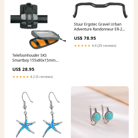
Stuur Ergotec Gravel Urban
Adventure Randonneur ER-20
ø31,8x440/553 - zwart
US$ 78.95
Puzzels
★★★★★
4.4 (29 reviews)
Telefoonhouder SKS
Smartboy 155x80x15mm
Strandset
US$ 28.95
★★★★★
4.2 (5 reviews)